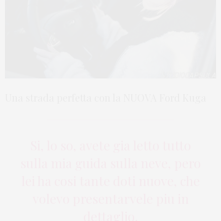
Una strada perfetta con la NUOVA Ford Kuga
Si, lo so, avete gia letto tutto
sulla mia guida sulla neve, pero
lei ha cosi tante doti nuove, che
volevo presentarvele piu in
dettaglio.