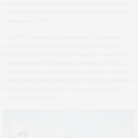
mesto: notranjost, volanski obroč, prestavna ročica,
sredinska konzola, SYNC z glasovnim upravljanjem in
zaslonom na dotik
Ford SYNC je sistem, ki vam omogoča, da ostanete
povezani in upravljate svoj mobilni telefon, glasbo,
navigacijski sistem in klimatsko napravo z intuitivnimi
govornimi ukazi ali 8″ barvnim zaslonom na dotik.Ta
vrhunski sistem za informacije in razvedrilo omogoča
prikaz funkcij vašega pametnega telefona na zaslonu na
dotik z možnostjo Applink, ter programoma Apple
CarPlay in Android Auto.