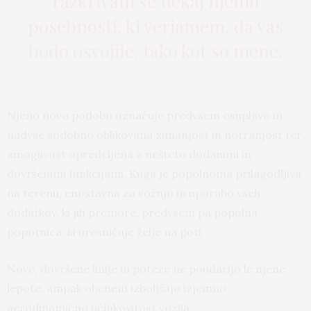
razkrivam še nekaj njenih
posebnosti, ki verjamem, da vas
bodo osvojile, tako kot so mene.
Njeno novo podobo označuje predvsem osupljivo in
nadvse sodobno oblikovana zunanjost in notranjost ter
zmoglivost opredeljena z nešteto dodanimi in
dovršenimi funkcijami. Kuga je popolnoma prilagodljiva
na terenu, enostavna za vožnjo in uporabo vseh
dodatkov, ki jih premore, predvsem pa popolna
popotnica, ki uresničuje želje na poti.
Nove, dovršene linije in poteze ne poudarijo le njene
lepote, ampak obenem izboljšajo izjemno
aerodinamično učinkovitost vozila.