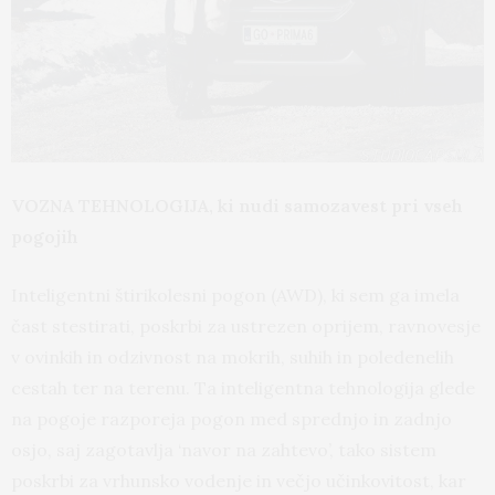
VOZNA TEHNOLOGIJA, ki nudi s
amozavest pri vseh
pogojih
Inteligentni štirikolesni pogon (AWD), ki sem ga imela
čast stestirati, poskrbi za ustrezen oprijem, ravnovesje
v ovinkih in odzivnost na mokrih, suhih in poledenelih
cestah ter na terenu. Ta inteligentna tehnologija glede
na pogoje razporeja pogon med sprednjo in zadnjo
osjo, saj zagotavlja ‘navor na zahtevo’, tako sistem
poskrbi za vrhunsko vodenje in večjo učinkovitost, kar