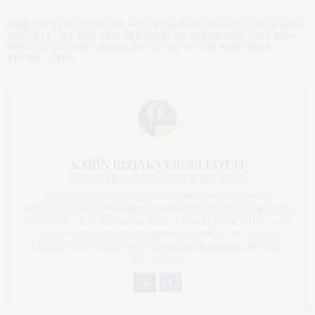
TAGS:
CUTE LIFE
,
CUTELIFE
,
FORD KUGA
,
FORD PRIMA IE
,
FORD SOLKAN
,
NEW CUTE LIFE
,
NEW RIDE
,
NEWCUTELIFE
,
PREIZKUSNJA FORD KUGA
,
SNOW RIDE
,
STUDIOCAPSULA PHOTOGRAPHY
,
SUV
,
TEST DRIVE
,
TESTNA VOZNJA
KARIN BIZJAK VERCELLOTTI
THE CUTE QUEEN (EDITOR IN CHIEF)
LITTLE CUTIE FULL OF ENERGY AND GOOD WILL. NEW
CHALLENGES, NEW KNOWLEDGE, INSPIRATIONS, CREATIONS, FELL
OF BEAUTY AND GREATNESS, IS WHAT GUIDES ME IN LIFE. I LOVE
TO BE WITH PEOPLE THAT INSPIRE ME AND FLOW WITH MY
ENERGY. WITH THEM I AM BUILDING MY DREAMLIFE, MY CUTE
LIFE. BE CUTE