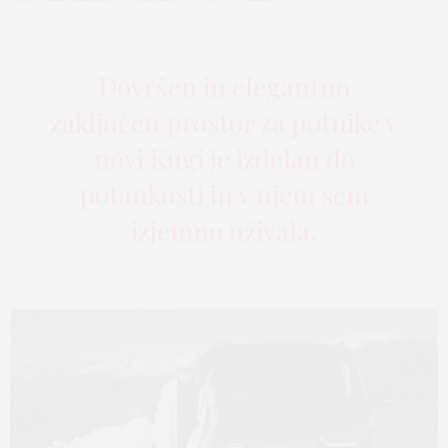
Dovršen in elegantno
zaključen prostor za potnike v
novi Kugi je izdelan do
potankosti in v njem sem
izjemno uživala.