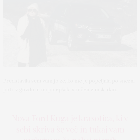
Predstavila sem vam jo že, ko me je popeljala po snežni
poti v gozdu in mi polepšala sončen zimski dan.
Nova Ford Kuga je krasotica, ki v
sebi skriva še več in tukaj vam